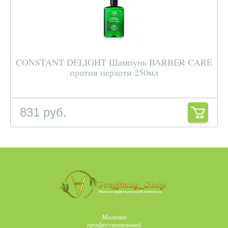
CONSTANT DELIGHT Шампунь BARBER CARE
против перхоти 250мл
831 руб.
Магазин
профессиональной