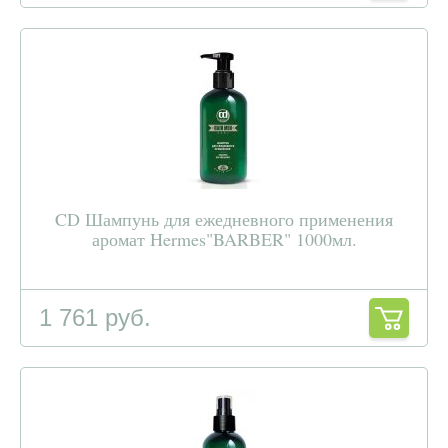
CD Шампунь для ежедневного применения
аромат Hermes"BARBER" 1000мл.
1 761 руб.