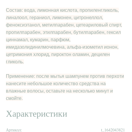
Состав:
вода, лимонная кислота, пропиленгликоль,
линалоол, гераниол, лимонен, цитронеллол,
феноксиэтанол, метилпарабен, цетеариловый спирт,
пропилпарабен, этилпарабен, бутилпарабен, гексил
циннамал, кумарин, парфюм,
имидазолидинилмочевина, альфа-изометил ионон,
цетримония хлорид, пироктон оламин, децилен
гликоль.
Применение:
после мытья шампунем против перхоти
нанесите небольшое количество средства на
влажные волосы, оставьте на несколько минут и
смойте.
Характеристики
Артикул:
t_1642043821