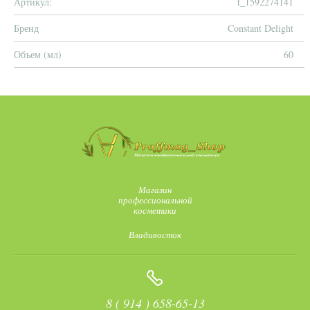
Артикул:
t_1592274141
Бренд
Constant Delight
Объем (мл)
60
Магазин
профессиональной
косметики
Владивосток
8 ( 914 ) 658-65-13